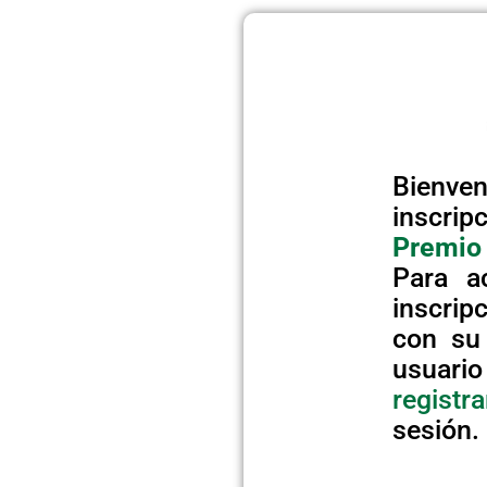
Bienv
inscripc
Premio
Para a
inscrip
con su 
usuar
registr
sesión.